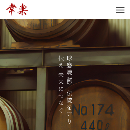
ぐ
球
磨
焼
酎
の
伝
統
を
守
り
伝
え
未
来
に
つ
な