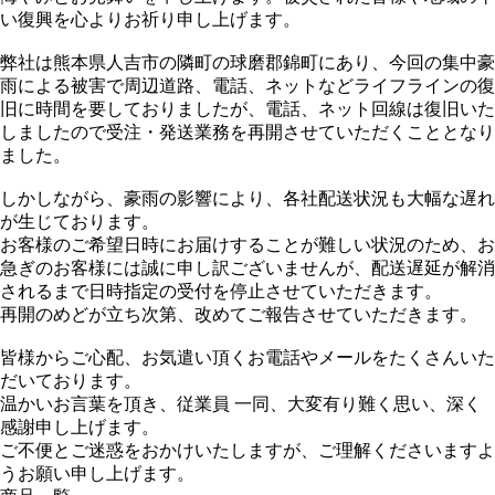
い復興を心よりお祈り申し上げます。
弊社は熊本県人吉市の隣町の球磨郡錦町にあり、今回の集中豪
雨による被害で周辺道路、電話、ネットなどライフラインの復
旧に時間を要しておりましたが、電話、ネット回線は復旧いた
しましたので受注・発送業務を再開させていただくこととなり
ました。
しかしながら、豪雨の影響により、各社配送状況も大幅な遅れ
が生じております。
お客様のご希望日時にお届けすることが難しい状況のため、お
急ぎのお客様には誠に申し訳ございませんが、配送遅延が解消
されるまで日時指定の受付を停止させていただきます。
再開のめどが立ち次第、改めてご報告させていただきます。
皆様からご心配、お気遣い頂くお電話やメールをたくさんいた
だいております。
温かいお言葉を頂き、従業員 一同、大変有り難く思い、深く
感謝申し上げます。
ご不便とご迷惑をおかけいたしますが、ご理解くださいますよ
うお願い申し上げます。