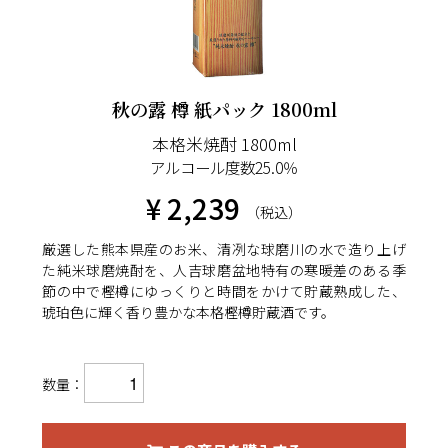
秋の露 樽 紙パック 1800ml
本格米焼酎 1800ml
アルコール度数25.0％
¥ 2,239
（税込）
厳選した熊本県産のお米、清冽な球磨川の水で造り上げ
た純米球磨焼酎を、人吉球磨盆地特有の寒暖差のある季
節の中で樫樽にゆっくりと時間をかけて貯蔵熟成した、
琥珀色に輝く香り豊かな本格樫樽貯蔵酒です。
数量：