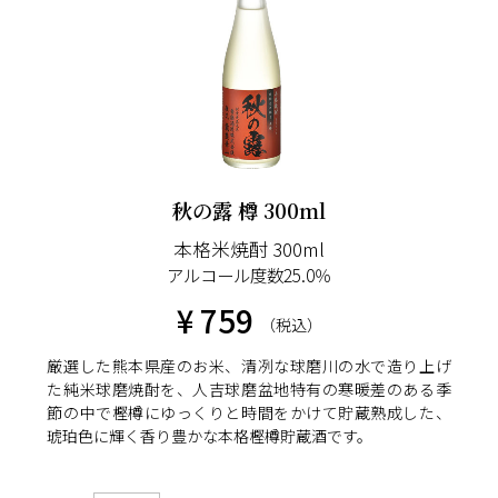
秋の露 樽 300ml
本格米焼酎 300ml
アルコール度数25.0％
¥ 759
（税込）
厳選した熊本県産のお米、清冽な球磨川の水で造り上げ
た純米球磨焼酎を、人吉球磨盆地特有の寒暖差のある季
節の中で樫樽にゆっくりと時間をかけて貯蔵熟成した、
琥珀色に輝く香り豊かな本格樫樽貯蔵酒です。