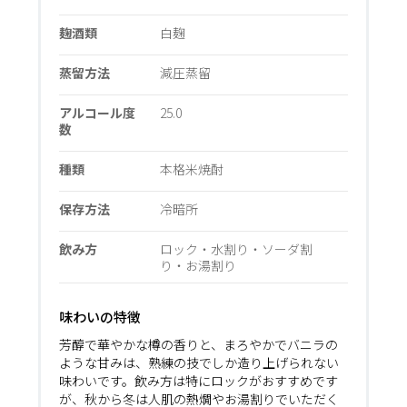
麹酒類
白麹
蒸留方法
減圧蒸留
アルコール度
25.0
数
種類
本格米焼酎
保存方法
冷暗所
飲み方
ロック・水割り・ソーダ割
り・お湯割り
味わいの特徴
芳醇で華やかな樽の香りと、まろやかでバニラの
ような甘みは、熟練の技でしか造り上げられない
味わいです。飲み方は特にロックがおすすめです
が、秋から冬は人肌の熱燗やお湯割りでいただく