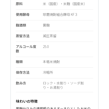
原料
米（国産）・米麹（国産米）
使用酵母
球磨焼酎組合酵母 KF３
麹酒類
黄麹
蒸留方法
減圧蒸留
アルコール度
25.0
数
種類
本格米焼酎
保存方法
冷暗所
飲み方
ロック・水割り・ソーダ割
り・お湯割り
味わいの特徴
黄麹仕込みの透明感のあるすっきりとしたお米の