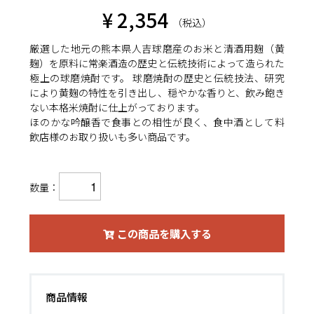
¥ 2,354
（税込）
厳選した地元の熊本県人吉球磨産のお米と清酒用麹（黄
麹）を原料に常楽酒造の歴史と伝統技術によって造られた
極上の球磨焼酎です。 球磨焼酎の歴史と伝統技法、研究
により黄麹の特性を引き出し、穏やかな香りと、飲み飽き
ない本格米焼酎に仕上がっております。
ほのかな吟醸香で食事との相性が良く、食中酒として料
飲店様のお取り扱いも多い商品です。
数量：
この商品を購入する
商品情報