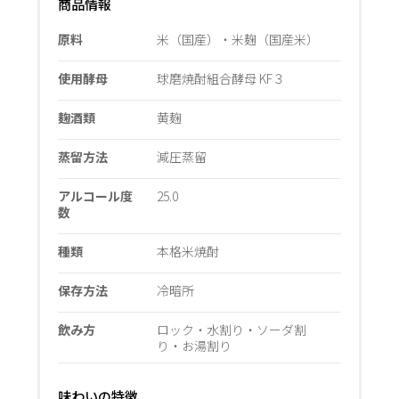
商品情報
原料
米（国産）・米麹（国産米）
使用酵母
球磨焼酎組合酵母 KF３
麹酒類
黄麹
蒸留方法
減圧蒸留
アルコール度
25.0
数
種類
本格米焼酎
保存方法
冷暗所
飲み方
ロック・水割り・ソーダ割
り・お湯割り
味わいの特徴