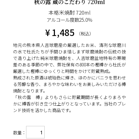
秋の露 蔵のこだわり 720ml
本格米焼酎 720ml
アルコール度数25.0％
¥ 1,485
（税込）
地元の熊本県人吉球磨産の厳選したお米、清冽な球磨川
の水で杜氏たちが手間ひま惜しまず球磨焼酎の伝統の技
で造り上げた純米球磨焼酎を、人吉球磨盆地特有の寒暖
差のある季節の中で、弊社保有の800本の樫樽から杜氏が
厳選した樫樽にゆっくりと時間をかけて貯蔵熟成。
熟成された原酒は琥珀色に輝き、ほのかにバニラを思わせ
る芳醇な香り、まろやかな味わいをお楽しみいただける樽
焼酎となります。
「秋の露 樽」よりもさらに貯蔵期間が長くよりまろや
かに樽香が引き立つ仕上がりとなっています。当社のブレ
ンド技術を活かした商品です。
数量：