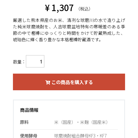
¥ 1,307
（税込）
厳選した熊本県産のお米、清冽な球磨川の水で造り上げ
た純米球磨焼酎を、人吉球磨盆地特有の寒暖差のある季
節の中で樫樽にゆっくりと時間をかけて貯蔵熟成した、
琥珀色に輝く香り豊かな本格樫樽貯蔵酒です。
数量：
この商品を購入する
商品情報
原料
米（国産）・米麹（国産米）
使用酵母
球磨焼酎組合酵母KF3・KF7