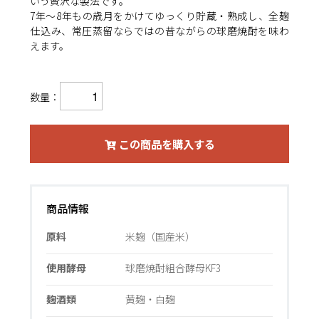
いう贅沢な製法です。
7年～8年もの歳月をかけてゆっくり貯蔵・熟成し、全麹
仕込み、常圧蒸留ならではの昔ながらの球磨焼酎を味わ
えます。
数量：
この商品を購入する
商品情報
原料
米麹（国産米）
使用酵母
球磨焼酎組合酵母KF3
麹酒類
黄麹・白麹