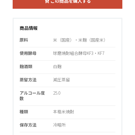
この商品を購入する
商品情報
原料
米（国産）・米麹（国産米）
使用酵母
球磨焼酎組合酵母KF3・KF7
麹酒類
白麹
蒸留方法
減圧蒸留
アルコール度
25.0
数
種類
本格米焼酎
保存方法
冷暗所