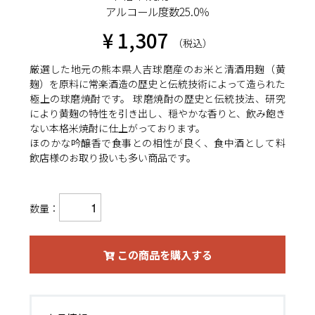
アルコール度数25.0％
¥ 1,307
（税込）
厳選した地元の熊本県人吉球磨産のお米と清酒用麹（黄
麹）を原料に常楽酒造の歴史と伝統技術によって造られた
極上の球磨焼酎です。 球磨焼酎の歴史と伝統技法、研究
により黄麹の特性を引き出し、穏やかな香りと、飲み飽き
ない本格米焼酎に仕上がっております。
ほのかな吟醸香で食事との相性が良く、食中酒として料
飲店様のお取り扱いも多い商品です。
数量：
この商品を購入する