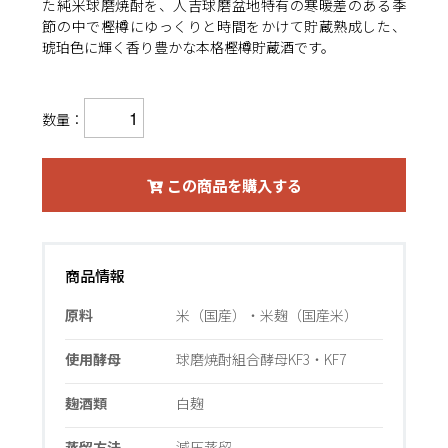
た純米球磨焼酎を、人吉球磨盆地特有の寒暖差のある季
節の中で樫樽にゆっくりと時間をかけて貯蔵熟成した、
琥珀色に輝く香り豊かな本格樫樽貯蔵酒です。
数量：
この商品を購入する
商品情報
原料
米（国産）・米麹（国産米）
使用酵母
球磨焼酎組合酵母KF3・KF7
麹酒類
白麹
蒸留方法
減圧蒸留