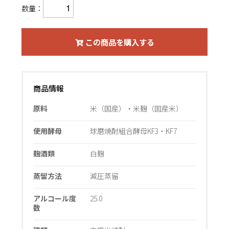
数量：
この商品を購入する
商品情報
原料
米（国産）・米麹（国産米）
使用酵母
球磨焼酎組合酵母KF3・KF7
麹酒類
白麹
蒸留方法
減圧蒸留
アルコール度
25.0
数