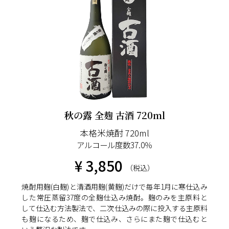
秋の露 全麹 古酒 720ml
本格米焼酎 720ml
アルコール度数37.0％
¥ 3,850
（税込）
焼酎用麹(白麹)と清酒用麹(黄麹)だけで毎年1月に寒仕込み
した常圧蒸留37度の全麹仕込み焼酎。麹のみを主原料と
して仕込む方法製法で、二次仕込みの際に投入する主原料
も麹になるため、麹で仕込み、さらにまた麹で仕込むと