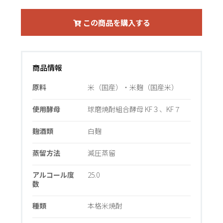
この商品を購入する
商品情報
原料
米（国産）・米麹（国産米）
使用酵母
球磨焼酎組合酵母 KF３、KF７
麹酒類
白麹
蒸留方法
減圧蒸留
アルコール度
25.0
数
種類
本格米焼酎