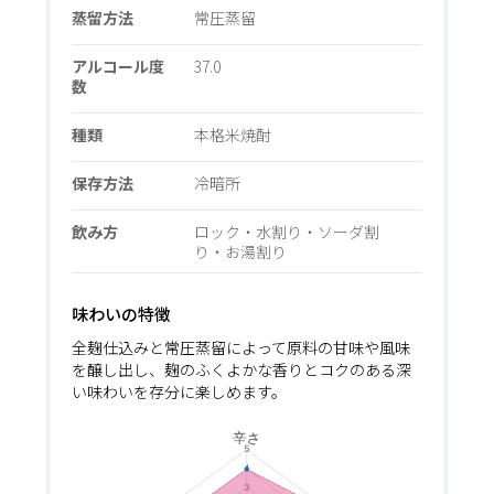
蒸留方法
常圧蒸留
アルコール度
37.0
数
種類
本格米焼酎
保存方法
冷暗所
飲み方
ロック・水割り・ソーダ割
り・お湯割り
味わいの特徴
全麹仕込みと常圧蒸留によって原料の甘味や風味
を醸し出し、麹のふくよかな香りとコクのある深
い味わいを存分に楽しめます。