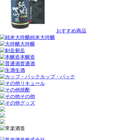
おすすめ商品
純米大吟醸
大吟醸
剱岳
本醸造
普通酒
生酒
カップ・パック
リキュール
焼酎
その他
グッズ