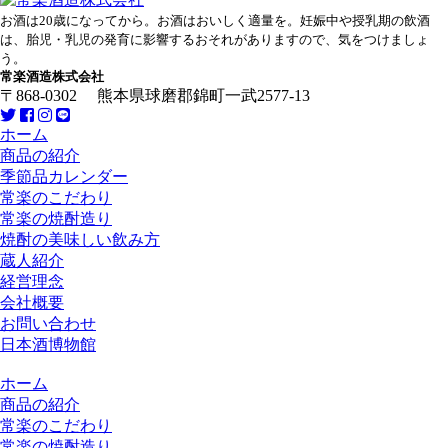
お酒は20歳になってから。お酒はおいしく適量を。妊娠中や授乳期の飲酒
は、胎児・乳児の発育に影響するおそれがありますので、気をつけましょ
う。
常楽酒造株式会社
〒868-0302 熊本県球磨郡錦町一武2577-13
ホーム
商品の紹介
季節品カレンダー
常楽のこだわり
常楽の焼酎造り
焼酎の美味しい飲み方
蔵人紹介
経営理念
会社概要
お問い合わせ
日本酒博物館
ホーム
商品の紹介
常楽のこだわり
常楽の焼酎造り